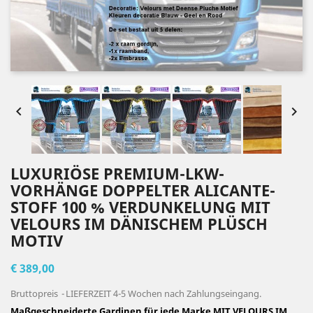


LUXURIÖSE PREMIUM-LKW-
VORHÄNGE DOPPELTER ALICANTE-
STOFF 100 % VERDUNKELUNG MIT
VELOURS IM DÄNISCHEM PLÜSCH
MOTIV
€ 389,00
Bruttopreis
LIEFERZEIT 4-5 Wochen nach Zahlungseingang.
Maßgeschneiderte Gardinen für jede Marke MIT VELOURS IM