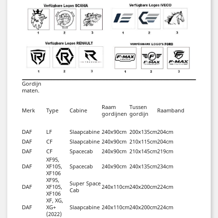
Gordijn
maten.
Raam
Tussen
Merk
Type
Cabine
Raamband
gordijnen
gordijn
DAF
LF
Slaapcabine
240x90cm
200x135cm
204cm
DAF
CF
Slaapcabine
240x90cm
210x115cm
204cm
DAF
CF
Spacecab
240x90cm
210x145cm
219cm
XF95,
DAF
XF105,
Spacecab
240x90cm
240x135cm
234cm
XF106
XF95,
Super Space
DAF
XF105,
240x110cm
240x200cm
224cm
Cab
XF106
XF, XG,
DAF
XG+
Slaapcabine
240x110cm
240x200cm
224cm
(2022)