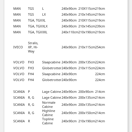
MAN
TGS
L
240x90cm
210X115cm
219cm
MAN
TGS
LX
240x90cm
210x145cm
219cm
MAN
TGA, TGX
XL
240x90cm
210X115cm
219cm
MAN
TGA, TGX
XLX
240x90cm
210x145cm
239cm
MAN
TGA, TGX
XXL
240x110cm
210x190cm
219cm
Stralis,
IVECO
XP, Hi-
240x90cm
210x115cm
254cm
Way
VOLVO
FH3
Slaapcabine
240x90cm
200x135cm
224cm
VOLVO
FH3
Globetrotter
240x90cm
210x115cm
224cm
VOLVO
FH4
Slaapcabine
240x90cm
224cm
VOLVO
FH4
Globetrotter
240x90cm
224cm
SCANIA
P
Lage Cabine
240x90cm
200x90cm
214cm
SCANIA
R, G
Lage Cabine
240x90cm
200x135cm
214cm
Normale
SCANIA
R, G
240x90cm
200x135cm
214cm
Cabine
Highline
SCANIA
R, G
240x90cm
200x150cm
214cm
Cabine
Topline
SCANIA
R
240x90cm
210x190cm
214cm
Cabine