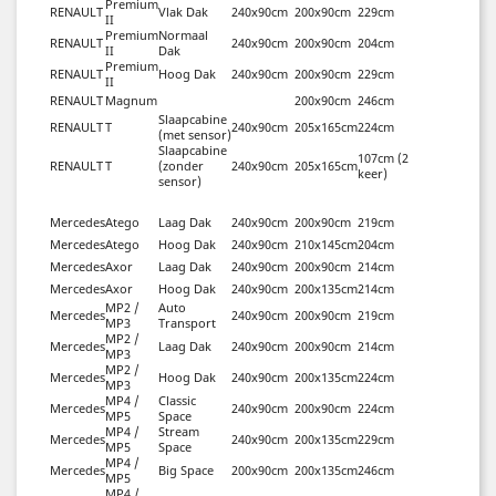
Premium
RENAULT
Vlak Dak
240x90cm
200x90cm
229cm
II
Premium
Normaal
RENAULT
240x90cm
200x90cm
204cm
II
Dak
Premium
RENAULT
Hoog Dak
240x90cm
200x90cm
229cm
II
RENAULT
Magnum
200x90cm
246cm
Slaapcabine
RENAULT
T
240x90cm
205x165cm
224cm
(met sensor)
Slaapcabine
107cm (2
RENAULT
T
(zonder
240x90cm
205x165cm
keer)
sensor)
Mercedes
Atego
Laag Dak
240x90cm
200x90cm
219cm
Mercedes
Atego
Hoog Dak
240x90cm
210x145cm
204cm
Mercedes
Axor
Laag Dak
240x90cm
200x90cm
214cm
Mercedes
Axor
Hoog Dak
240x90cm
200x135cm
214cm
MP2 /
Auto
Mercedes
240x90cm
200x90cm
219cm
MP3
Transport
MP2 /
Mercedes
Laag Dak
240x90cm
200x90cm
214cm
MP3
MP2 /
Mercedes
Hoog Dak
240x90cm
200x135cm
224cm
MP3
MP4 /
Classic
Mercedes
240x90cm
200x90cm
224cm
MP5
Space
MP4 /
Stream
Mercedes
240x90cm
200x135cm
229cm
MP5
Space
MP4 /
Mercedes
Big Space
200x90cm
200x135cm
246cm
MP5
MP4 /