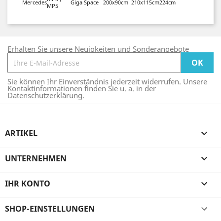
Mercedes
Giga Space
200x90cm
210x115cm
224cm
MP5
Erhalten Sie unsere Neuigkeiten und Sonderangebote
Sie können Ihr Einverständnis jederzeit widerrufen. Unsere
Kontaktinformationen finden Sie u. a. in der
Datenschutzerklärung.
ARTIKEL

UNTERNEHMEN

IHR KONTO

SHOP-EINSTELLUNGEN
keyboard_arrow_down