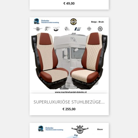
Preis
€ 49,00
SUPERLUXURIÖSE STUHLBEZÜGE...
Preis
€ 255,00