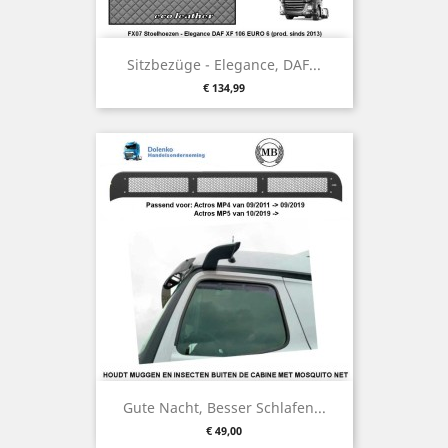
Sitzbezüge - Elegance, DAF...
Preis
€ 134,99
Gute Nacht, Besser Schlafen...
Preis
€ 49,00