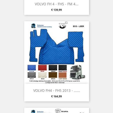
VOLVO FH 4 - FH5 - FM 4...
Preis
€ 139,99
VOLVO FH4 - FH5 2013 - ......
Preis
€ 164,99