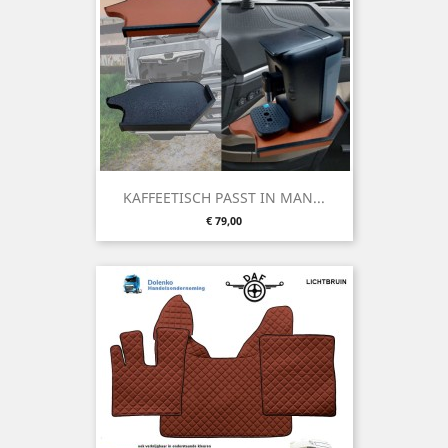
KAFFEETISCH PASST IN MAN...
Preis
€ 79,00