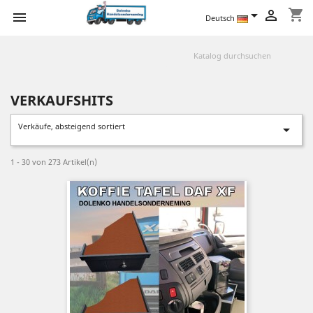
shopping_cart



Deutsch
VERKAUFSHITS
Verkäufe, absteigend sortiert

1 - 30 von 273 Artikel(n)