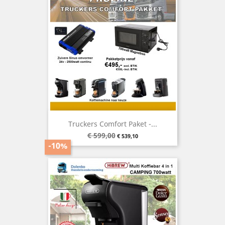
Truckers Comfort Paket -...
€ 599,00
Verkaufspreis
Preis
€ 539,10
-10%