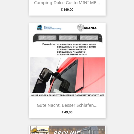
Camping Dolce Gusto MINI ME...
Preis
€ 149,00
Gute Nacht, Besser Schlafen...
Preis
€ 49,00