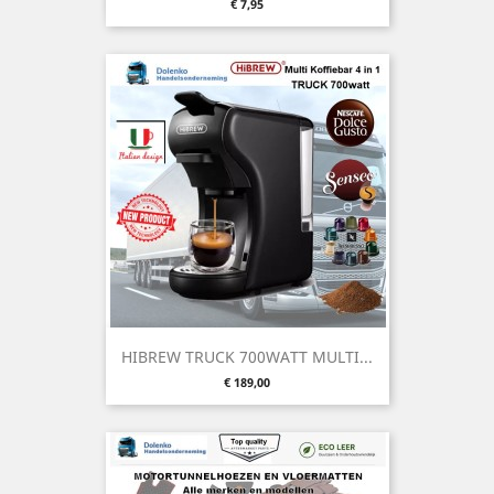
Preis
€ 7,95
HIBREW TRUCK 700WATT MULTI...
Preis
€ 189,00