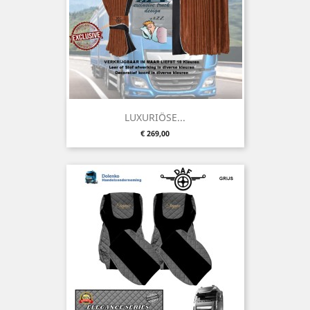
LUXURIÖSE...
Preis
€ 269,00