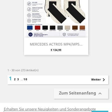
MERCEDES ACTROS MP4/MP5...
Preis
€ 134,99
1 - 30 von 273 Artikel(n)
1

2
3
…
10
Weiter
Zum Seitenanfang

Erhalten Sie unsere Neuigkeiten und Sonderangebote