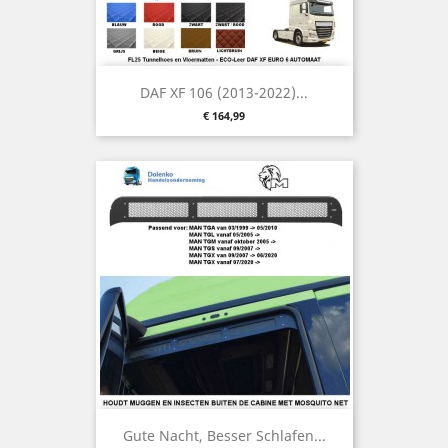
DAF XF 106 (2013-2022)...
Preis
€ 164,99
Gute Nacht, Besser Schlafen...