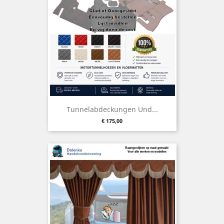
Tunnelabdeckungen Und...
Preis
€ 175,00