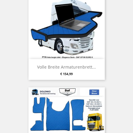
Volle Breite Armaturenbrett...
Preis
€ 154,99