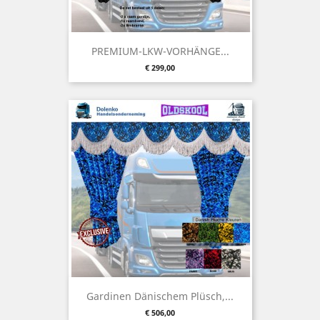
PREMIUM-LKW-VORHÄNGE...
Preis
€ 299,00
Gardinen Dänischem Plüsch,...
Preis
€ 506,00