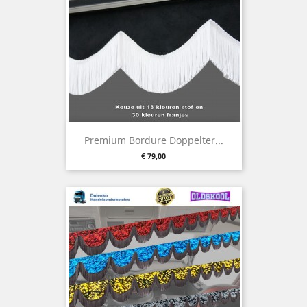
Premium Bordure Doppelter...
Preis
€ 79,00