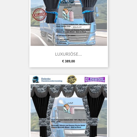
LUXURIÖSE...
Preis
€ 389,00