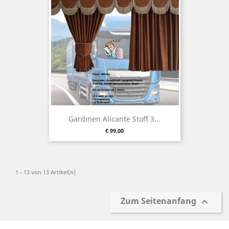
Gardinen Alicante Stoff 3...
Preis
€ 99,00
1 - 13 von 13 Artikel(n)
Zum Seitenanfang
