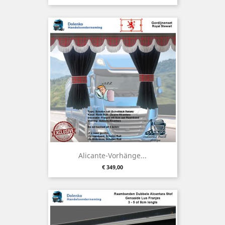
Alicante-Vorhänge...
Preis
€ 349,00