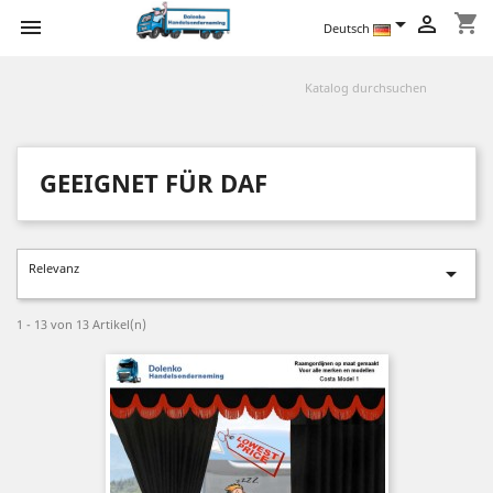
shopping_cart



Deutsch
GEEIGNET FÜR DAF
Relevanz

1 - 13 von 13 Artikel(n)