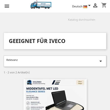
shopping_cart



Deutsch
GEEIGNET FÜR IVECO
Relevanz

1 - 2 von 2 Artikel(n)