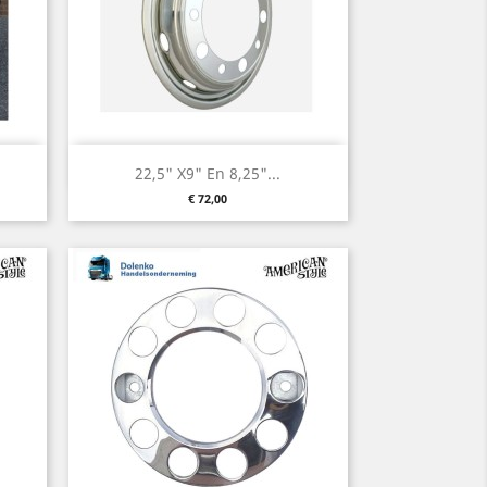
Vorschau

22,5" X9" En 8,25"...
Preis
€ 72,00