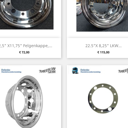
Vorschau
Vorschau


2,5" X11,75" Felgenkappe,...
22.5"x 8,25" LKW...
Preis
Preis
€ 72,00
€ 115,00