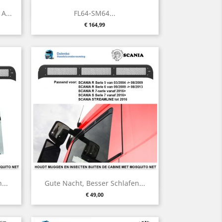
Vorschau

A...
FL64-SM64...
Preis
€ 164,99
Vorschau

...
Gute Nacht, Besser Schlafen...
Preis
€ 49,00