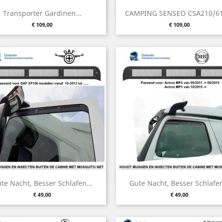
Vorschau
Vorschau


Transporter Gardinen...
CAMPING SENSEO CSA210/61
Preis
Preis
€ 109,00
€ 109,00
Vorschau
Vorschau


te Nacht, Besser Schlafen...
Gute Nacht, Besser Schlafen
Preis
Preis
€ 49,00
€ 49,00