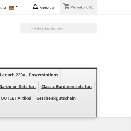
shopping_cart


Warenkorb
(0)
utsch
Anmelden

4v nach 220v - Powerstations
Gardinen-Sets fur:
Classic Gardinen sets fur:
OUTLET Artikel
Geschenkgutschein