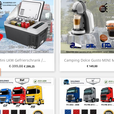
Vorschau
Vorschau


ini LKW Gefrierschrank /...
Camping Dolce Gusto MINI M
€ 399,00
Verkaufspreis
Preis
Preis
€ 149,00
€ 299,25