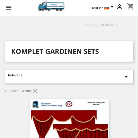
shopping_cart



Deutsch
KOMPLET GARDINEN SETS
Relevanz

1 - 2 von 2 Artikel(n)