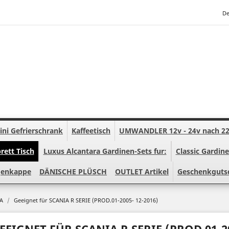
De
ini Gefrierschrank
Kaffeetisch
UMWANDLER 12v - 24v nach 2
ett Tisch
Luxus Alcantara Gardinen-Sets fur:
Classic Gardine
lgenkappe
DÄNISCHE PLÜSCH
OUTLET Artikel
Geschenkguts
IA
Geeignet für SCANIA R SERIE (PROD.01-2005- 12-2016)