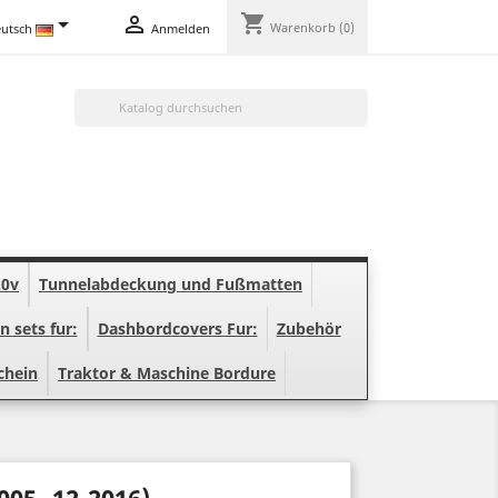
shopping_cart


Warenkorb
(0)
utsch
Anmelden

20v
Tunnelabdeckung und Fußmatten
n sets fur:
Dashbordcovers Fur:
Zubehör
chein
Traktor & Maschine Bordure