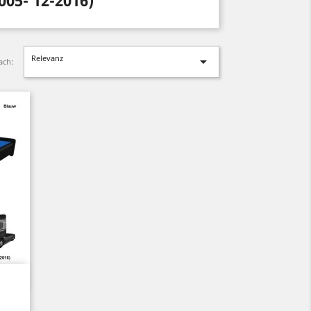
05- 12-2016)
Relevanz

ach: