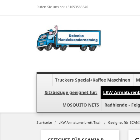
Rufen Sie uns an:
+31653583546
Truckers Special+Kaffee Maschinen
M
Sitzbezüge geeignet für:
LKW Armaturenbr
MOSQUITO NETS
Radblende - Fe
Startseite
LKW Armaturenbrett Tisch
Geeignet für SCAN