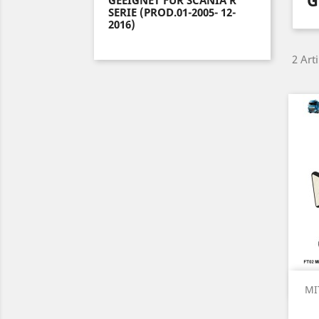
G
GEEIGNET FÜR SCANIA R
SERIE (PROD.01-2005- 12-
2016)
2 Art
MI