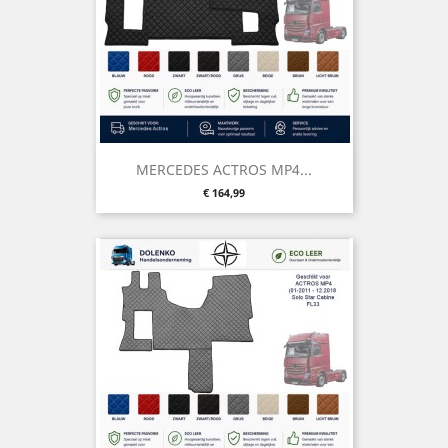
MERCEDES ACTROS MP4...
Prijs
€ 164,99