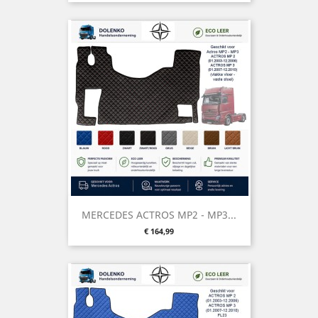
MERCEDES ACTROS MP2 - MP3...
Prijs
€ 164,99