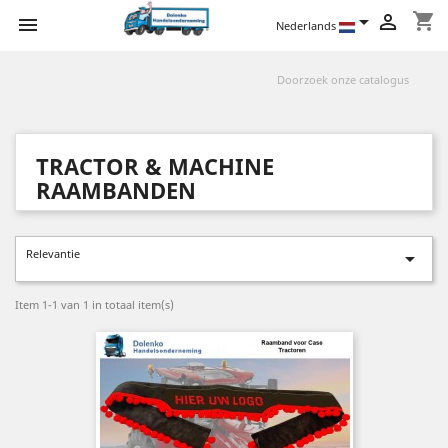
shopping_cart



Nederlands
TRACTOR & MACHINE
RAAMBANDEN
Relevantie

Item 1-1 van 1 in totaal item(s)