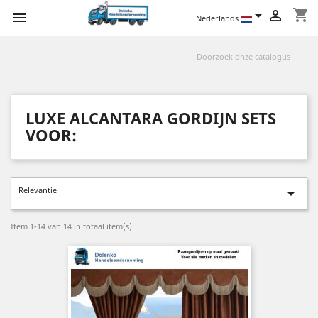
shopping_cart



Nederlands
LUXE ALCANTARA GORDIJN SETS
VOOR:
Relevantie

Item 1-14 van 14 in totaal item(s)