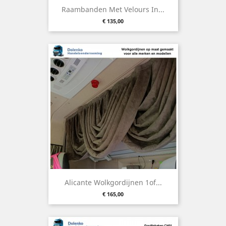
Raambanden Met Velours In...
Prijs
€ 135,00
Alicante Wolkgordijnen 1of...
Prijs
€ 165,00