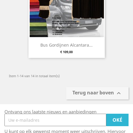
Bus Gordijnen Alcantara...
Prijs
€ 109,00
Item 1-14 van 14 in totaal item(s)
Terug naar boven

Ontvang ons laatste nieuws en aanbiedingen
U kunt op elk gewenst moment weer uitschrijven. Hiervoor